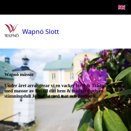
Wapnö Slott
Wapnö mässor
Under året arrangerar vi en vacker Hem & Trädgårdsmässa
med massor av fint till ditt hem & trädgård och en
stämningsfull Julmässa med mat och hantverk.